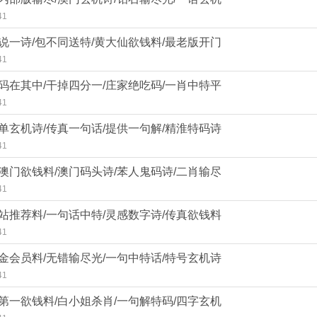
41
有一说一诗/包不同送特/黄大仙欲钱料/最老版开门
41
/特码在其中/干掉四分一/庄家绝吃码/一肖中特平
41
/简单玄机诗/传真一句话/提供一句解/精淮特码诗
41
纲/澳门欲钱料/澳门码头诗/苯人鬼码诗/二肖输尽
41
/本站推荐料/一句话中特/灵感数字诗/传真欲钱料
41
/白金会员料/无错输尽光/一句中特话/特号玄机诗
41
段/第一欲钱料/白小姐杀肖/一句解特码/四字玄机