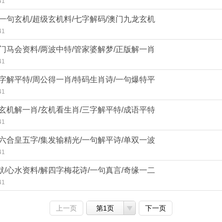
41
/另一句玄机/超级玄机料/七字解码/澳门九龙玄机
41
/澳门马会资料/两波中特/管家婆解梦/正版解一肖
41
/四字解平特/周公得一肖/特码生肖诗/一句爆特平
41
肖/玄机解一肖/玄机看生肖/三字解平特/成语平特
41
特/六合皇五字/集发输精光/一句解平诗/单双一波
41
幽默/心水资料/解四字梅花诗/一句真言/奇缘一二
41
上一页
第1页
下一页