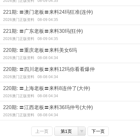
2026澳门正版资料
08-09 04:35
221期: 〓澳门老板〓来料24玛狂准(连仲)
2026澳门正版资料
08-09 04:35
221期: 〓广东老板〓来料30玛(狂仲)
2026澳门正版资料
08-09 04:35
220期: 〓重庆老板〓来料美女6玛
2026澳门正版资料
08-08 04:34
220期: 〓四川老板〓来料12玛你看看爆仲
2026澳门正版资料
08-08 04:34
220期: 〓上海老板〓来料8连仲了(大仲)
2026澳门正版资料
08-08 04:34
220期: 〓江西老板〓来料36玛仲号(大仲)
2026澳门正版资料
08-08 04:34
上一页
第1页
下一页