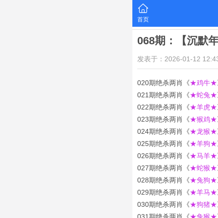
首页
068期：【沉默
发表于：2026-01-12 12:43
020期绝杀两肖《
★鸡牛★
021期绝杀两肖《
★蛇兔★
022期绝杀两肖《
★羊虎★
023期绝杀两肖《
★猴鸡★
024期绝杀两肖《
★龙猴★
025期绝杀两肖《
★羊狗★
026期绝杀两肖《
★马羊★
027期绝杀两肖《
★蛇猴★
028期绝杀两肖《
★兔狗★
029期绝杀两肖《
★羊马★
030期绝杀两肖《
★狗猪★
031期绝杀两肖《
★兔猴★