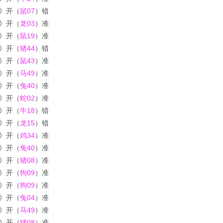
》开（
鼠07
）错
》开（
龙03
）准
》开（
鼠19
）准
》开（
猪44
）错
》开（
鼠43
）准
》开（
马49
）准
》开（
兔40
）准
》开（
蛇02
）准
》开（
牛18
）错
》开（
龙15
）错
》开（
鸡34
）准
》开（
兔40
）准
》开（
猪08
）准
》开（
狗09
）准
》开（
狗09
）准
》开（
兔04
）准
》开（
马49
）准
》开（
猪08
）准